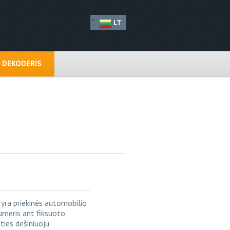
LT
N DEKODERIS
 yra priekinės automobilio
umeris ant fiksuoto
ties dešiniuoju