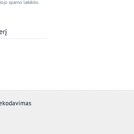
ojo sparno laikiklio.
erį
ekodavimas