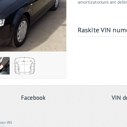
amortizatoriumi ant dešini
Raskite VIN num
Facebook
VIN d
onės VIN