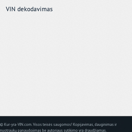
VIN dekodavimas
© Kur-yra-VIN.com. Visos teisės saugomos! Kopijavimas, dauginimas ir
nuotraukų panaudojimas be autoriaus sutikimo yra draudžiamas.