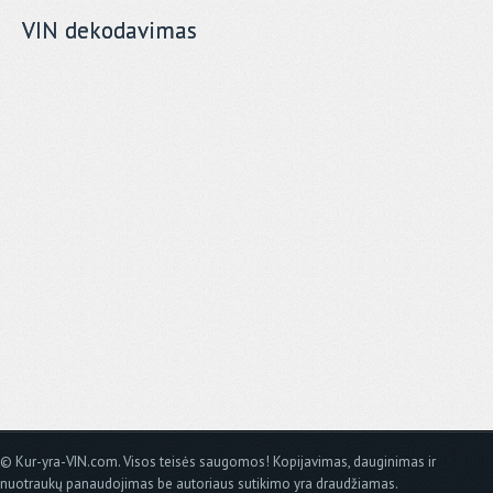
VIN dekodavimas
© Kur-yra-VIN.com. Visos teisės saugomos! Kopijavimas, dauginimas ir
nuotraukų panaudojimas be autoriaus sutikimo yra draudžiamas.