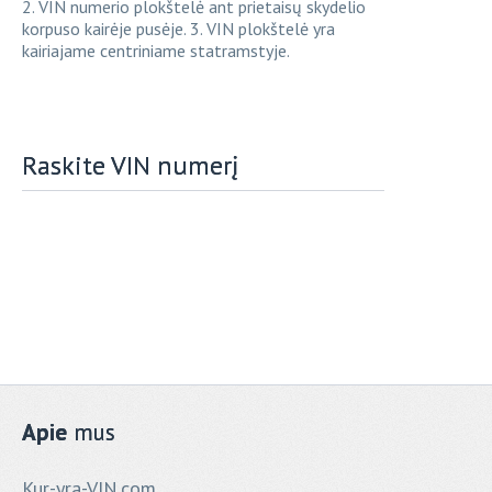
2. VIN numerio plokštelė ant prietaisų skydelio
korpuso kairėje pusėje. 3. VIN plokštelė yra
kairiajame centriniame statramstyje.
Raskite VIN numerį
Apie
mus
Kur-yra-VIN.com