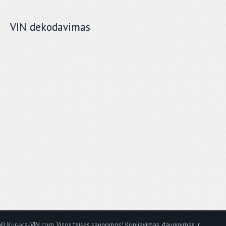
VIN dekodavimas
© Kur-yra-VIN.com. Visos teisės saugomos! Kopijavimas, dauginimas ir