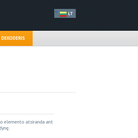
LT
N DEKODERIS
to elemento atsiranda ant
dynę.