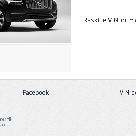
Raskite VIN num
Facebook
VIN d
onės VIN
lias