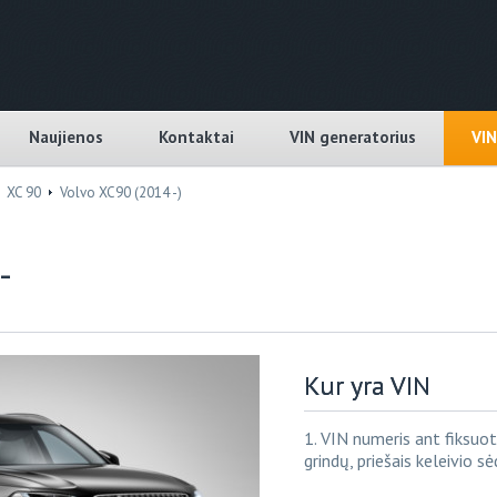
Naujienos
Kontaktai
VIN generatorius
VI
XC 90
Volvo XC90 (2014 -)
-
Kur yra VIN
1. VIN numeris ant fiksuo
grindų, priešais keleivio sė