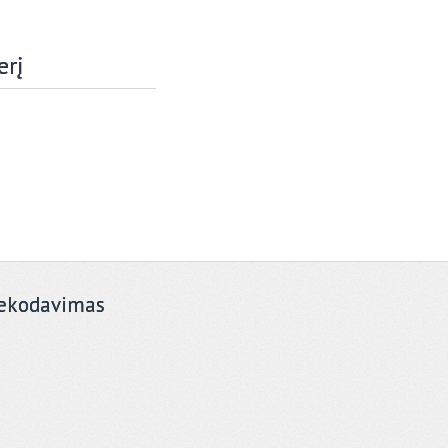
erį
ekodavimas