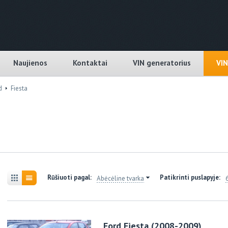
Naujienos
Kontaktai
VIN generatorius
VI
d
Fiesta
Rūšiuoti pagal:
Patikrinti puslapyje:
Abėcėline tvarka
Ford Fiesta (2008-2009)