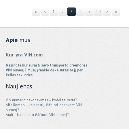
«
<
1
2
3
4
5
10
>
»
Apie
mus
Kur-yra-VIN.com
Nežinote kur surasti savo transporto priemonės
VIN numerį? Mūsų įrankio dėka surasite jį per
kelias sekundes.
Naujienos
VIN numerio dekodavimas – kodėl tai verta?
Alfa Romeo – kaip rasti, iššifruoti ir patikrinti VIN
numerį?
Audi – kaip rasti ir iššifruoti VIN numerį?