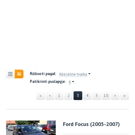
Rūšiuoti pagal:
Abėcėline tvarka
Patikrinti puslapyje:
6
«
<
1
2
3
4
5
10
>
»
Ford Focus (2005-2007)