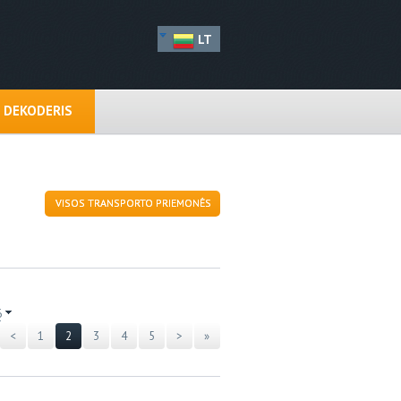
LT
N DEKODERIS
VISOS TRANSPORTO PRIEMONĖS
6
<
1
2
3
4
5
>
»