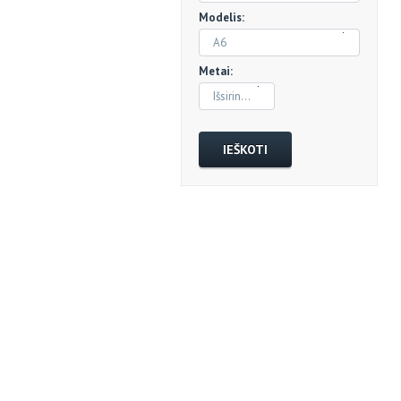
Modelis:
A6
Metai:
Išsirinkti