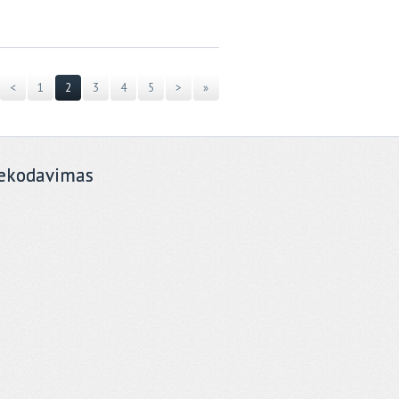
<
1
2
3
4
5
>
»
ekodavimas