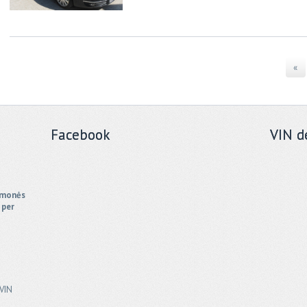
«
Facebook
VIN d
iemonės
 per
 VIN