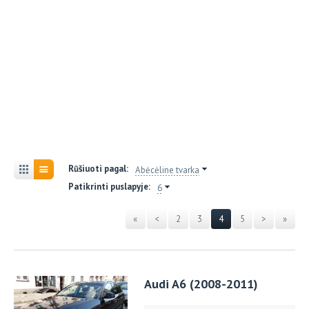
Rūšiuoti pagal:
Abėcėline tvarka
Patikrinti puslapyje:
6
«
<
2
3
4
5
>
»
Audi A6 (2008-2011)