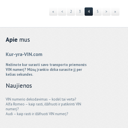
«
<
2
3
4
5
>
»
Apie
mus
Kur-yra-VIN.com
Nežinote kur surasti savo transporto priemonės
VIN numerį? Mūsų įrankio dėka surasite jį per
kelias sekundes.
Naujienos
VIN numerio dekodavimas – kodėl tai verta?
Alfa Romeo – kaip rasti, iššifruoti ir patikrinti VIN
numerį?
Audi – kaip rasti ir iššifruoti VIN numerį?