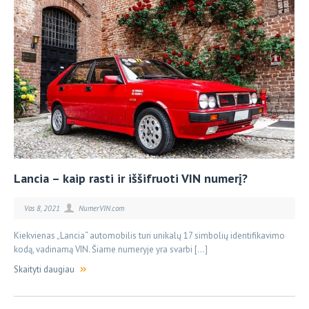
Lancia – kaip rasti ir iššifruoti VIN numerį?
Vas 8, 2021
NumerVIN.com
Kiekvienas „Lancia“ automobilis turi unikalų 17 simbolių identifikavimo
kodą, vadinamą VIN. Šiame numeryje yra svarbi […]
Skaityti daugiau