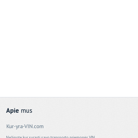
Apie
mus
Kur-yra-VIN.com
Nežinote kur surasti savo transporto priemonės VIN