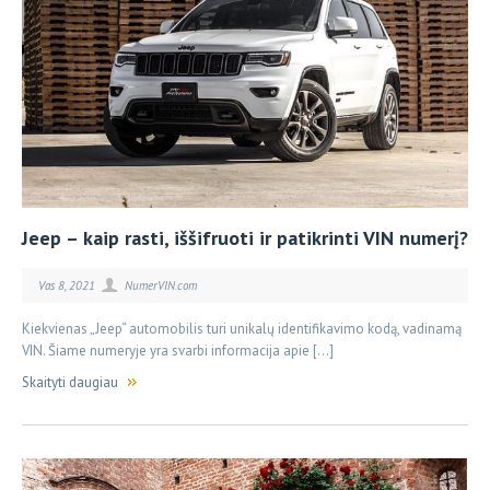
Jeep – kaip rasti, iššifruoti ir patikrinti VIN numerį?
Vas 8, 2021
NumerVIN.com
Kiekvienas „Jeep“ automobilis turi unikalų identifikavimo kodą, vadinamą
VIN. Šiame numeryje yra svarbi informacija apie […]
Skaityti daugiau