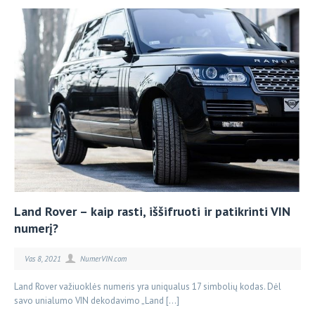
Land Rover – kaip rasti, iššifruoti ir patikrinti VIN
numerį?
Vas 8, 2021
NumerVIN.com
Land Rover važiuoklės numeris yra uniqualus 17 simbolių kodas. Dėl
savo unialumo VIN dekodavimo „Land […]