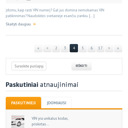
Įdomu, kaip rasti VIN numerį? Gal jus domina nemokamas VIN
patikrinimas? Naudokitės svetainėje esančiu įrankiu. […]
Skaityti daugiau
«
<
2
3
4
5
6
17
>
»
Paskutiniai
atnaujinimai
PASKUTINIEJI
ĮDOMIAUSI
VIN yra unikalus kodas,
priskirtas...