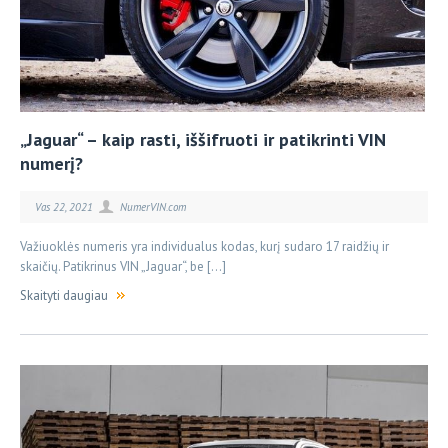
„Jaguar“ – kaip rasti, iššifruoti ir patikrinti VIN
numerį?
Vas 22, 2021
NumerVIN.com
Važiuoklės numeris yra individualus kodas, kurį sudaro 17 raidžių ir
skaičių. Patikrinus VIN „Jaguar“, be […]
Skaityti daugiau