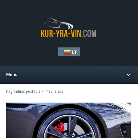
LT
Menu
Pagrindinis puslapis
Naujienos