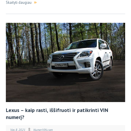
Skaityti daugiau
Lexus – kaip rasti, iššifruoti ir patikrinti VIN
numerį?
Vas 8, 2021
NumerVIN.com